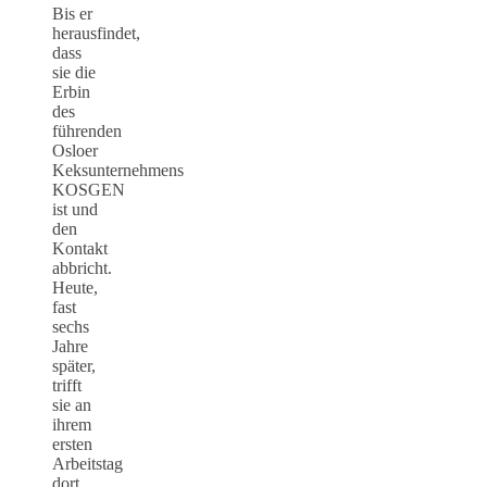
Bis er
herausfindet,
dass
sie die
Erbin
des
führenden
Osloer
Keksunternehmens
KOSGEN
ist und
den
Kontakt
abbricht.
Heute,
fast
sechs
Jahre
später,
trifft
sie an
ihrem
ersten
Arbeitstag
dort