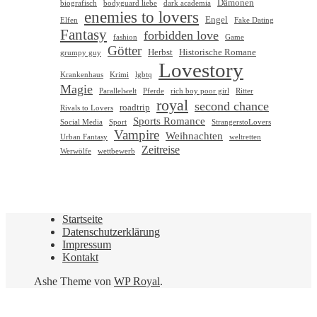
Dämonen
biografisch
bodyguard liebe
dark academia
enemies to lovers
Engel
Elfen
Fake Dating
Fantasy
forbidden love
fashion
Game
Götter
Herbst
Historische Romane
grumpy guy
Lovestory
Krankenhaus
Krimi
lgbtq
Magie
Parallelwelt
Pferde
rich boy poor girl
Ritter
royal
second chance
roadtrip
Rivals to Lovers
Sports Romance
Social Media
Sport
StrangerstoLovers
Vampire
Weihnachten
Urban Fantasy
weltretten
Zeitreise
Werwölfe
wettbewerb
Startseite
Datenschutzerklärung
Impressum
Kontakt
Ashe Theme von
WP Royal
.