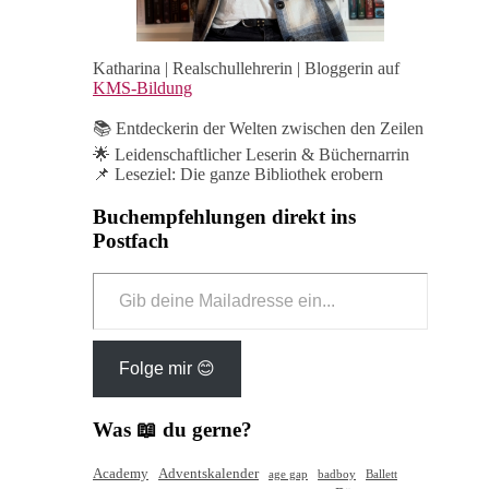
Katharina | Realschullehrerin | Bloggerin auf
KMS-Bildung
📚 Entdeckerin der Welten zwischen den Zeilen
🌟 Leidenschaftlicher Leserin & Büchernarrin
📌 Leseziel: Die ganze Bibliothek erobern
Buchempfehlungen direkt ins
Postfach
Gib
deine
Mailadresse
ein...
Folge mir 😊
Was 📖 du gerne?
Academy
Adventskalender
age gap
badboy
Ballett