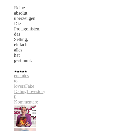
–
Reihe
absolut
überzeugen.
Die
Protagonisten,
das
Setting,
einfach
alles
hat
gestimmt.
enemies
to
lovers
Fake
Dating
Lovestory
0
Kommentare