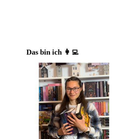
Das bin ich 👩‍💻