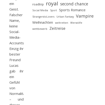
royal
second chance
ein
roadtrip
Geist.
Sports Romance
Social Media
Sport
Falscher
Vampire
StrangerstoLovers
Urban Fantasy
Name,
Weihnachten
weltretten
Werwölfe
keine
Zeitreise
wettbewerb
Social-
Media-
Accounts, abgeschottetes Eliteinternat.
Einzig ihr
bester
Freund
Lucas
gab ihr
ein
Gefühl
von
Normalität
– und
dieses