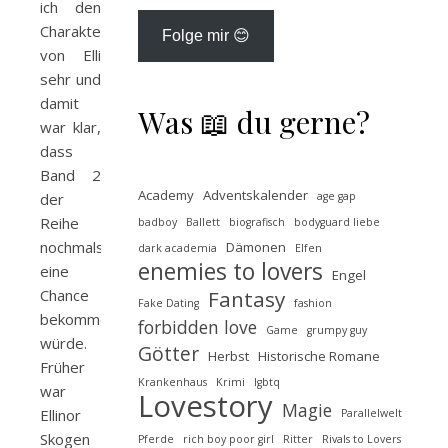
ich den
Charakter
Folge mir 😊
von Elli
sehr und
damit
Was 📖 du gerne?
war klar,
dass
Band 2
Academy
Adventskalender
age gap
der
Reihe
badboy
Ballett
biografisch
bodyguard liebe
nochmals
Dämonen
dark academia
Elfen
enemies to lovers
eine
Engel
Fantasy
Chance
Fake Dating
fashion
bekommen
forbidden love
Game
grumpy guy
würde.
Götter
Herbst
Historische Romane
Früher
Krankenhaus
Krimi
lgbtq
war
Lovestory
Magie
Ellinor
Parallelwelt
Skogen
Pferde
rich boy poor girl
Ritter
Rivals to Lovers