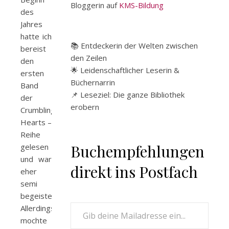
Bloggerin auf
KMS-Bildung
des
Jahres
hatte ich
📚 Entdeckerin der Welten zwischen
bereist
den Zeilen
den
🌟 Leidenschaftlicher Leserin &
ersten
Büchernarrin
Band
📌 Leseziel: Die ganze Bibliothek
der
erobern
Crumbling
Hearts –
Reihe
Buchempfehlungen
gelesen
und war
direkt ins Postfach
eher
semi
begeistert.
Gib deine Mailadresse ein...
Allerdings
mochte