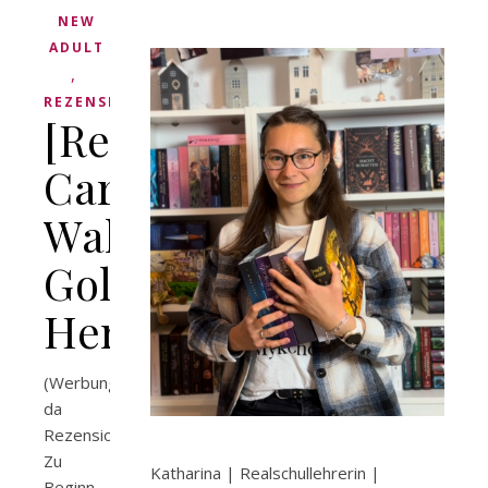
NEW
ADULT
,
REZENSION
[Rezension]
Carolin
Wahl:
Golden
Heritage
(Werbung,
da
Rezensionsexemplar)
Zu
Katharina | Realschullehrerin |
Beginn