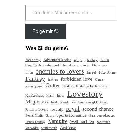
Gib
deine
Mailadresse
ein...
Folge mir 😊
Was 📖 du gerne?
Academy
Adventskalender
age gap
badboy
Ballett
Dämonen
biografisch
bodyguard liebe
dark academia
enemies to lovers
Engel
Elfen
Fake Dating
Fantasy
forbidden love
fashion
Game
Götter
Herbst
Historische Romane
grumpy guy
Lovestory
Krankenhaus
Krimi
lgbtq
Magie
Parallelwelt
Pferde
rich boy poor girl
Ritter
royal
second chance
roadtrip
Rivals to Lovers
Sports Romance
Social Media
Sport
StrangerstoLovers
Vampire
Weihnachten
Urban Fantasy
weltretten
Zeitreise
Werwölfe
wettbewerb