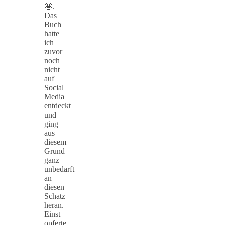
🤩.
Das
Buch
hatte
ich
zuvor
noch
nicht
auf
Social
Media
entdeckt
und
ging
aus
diesem
Grund
ganz
unbedarft
an
diesen
Schatz
heran.
Einst
opferte