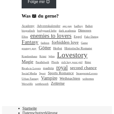
Folge mir 😊
Was 📖 du gerne?
Academy
Adventskalender
age gap
badboy
Ballett
Dämonen
biografisch
bodyguard liebe
dark academia
enemies to lovers
Engel
Elfen
Fake Dating
Fantasy
forbidden love
fashion
Game
Götter
Herbst
Historische Romane
grumpy guy
Lovestory
Krankenhaus
Krimi
lgbtq
Magie
Parallelwelt
Pferde
rich boy poor girl
Ritter
royal
second chance
roadtrip
Rivals to Lovers
Sports Romance
Social Media
Sport
StrangerstoLovers
Vampire
Weihnachten
Urban Fantasy
weltretten
Zeitreise
Werwölfe
wettbewerb
Startseite
Datenschutzerklärung