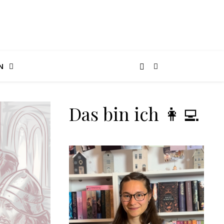
N
Das bin ich 👩‍💻