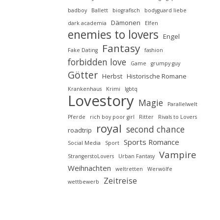
badboy
Ballett
biografisch
bodyguard liebe
Dämonen
dark academia
Elfen
enemies to lovers
Engel
Fantasy
Fake Dating
fashion
forbidden love
Game
grumpy guy
Götter
Herbst
Historische Romane
Krankenhaus
Krimi
lgbtq
Lovestory
Magie
Parallelwelt
Pferde
rich boy poor girl
Ritter
Rivals to Lovers
royal
second chance
roadtrip
Sports Romance
Social Media
Sport
Vampire
StrangerstoLovers
Urban Fantasy
Weihnachten
weltretten
Werwölfe
Zeitreise
wettbewerb