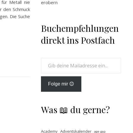
für Metall nie
erobern
per den Schmuck
agen. Die Suche
Buchempfehlungen
direkt ins Postfach
Gib deine Mailadresse ein...
Folge mir 😊
Was 📖 du gerne?
Academy
Adventskalender
age gap